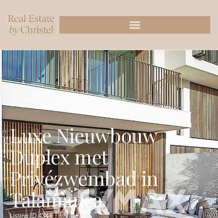
Luxe Nieuwbouw
Duplex met
Privézwembad in
Talamanca
Listing ID 4344