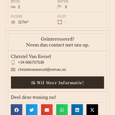
BEDS
BATHS
2
3
FLOOR
PLOT
117m²
-
Geïnteresseerd?
Neem dan contact met ons op.
Christel Van Eersel
+34 666707538
christelvaneersel@remax.es
Ik Wil Meer Informatie!
Deel deze woning nu!